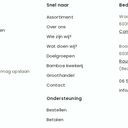
Snel naar
Bed
Waa
Assortiment
603
Over ons
 en
Con
Wie zijn wij?
Wat doen wij?
Bos
603
Doelgroepen
Rou
Bamboe kwekerij
(Be
s mag opslaan
Groothandel
06 
Contact
inf
Ondersteuning
Bestellen
Betalen