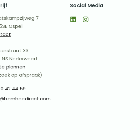
rijf
Social Media
tskampzijweg 7
5SE Ospel
tact
serstraat 33
1 NS Nederweert
te plannen
zoek op afspraak)
50 42 44 59
o@bamboedirect.com