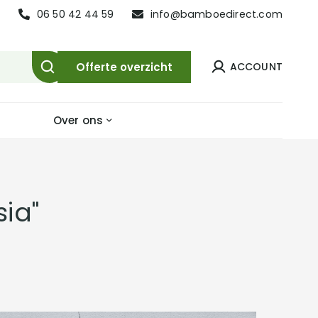
06 50 42 44 59
info@bamboedirect.com
Offerte overzicht
Over ons
sia"