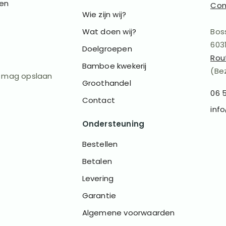
 en
Con
Wie zijn wij?
Wat doen wij?
Bos
603
Doelgroepen
Rou
Bamboe kwekerij
(Be
s mag opslaan
Groothandel
06 
Contact
inf
Ondersteuning
Bestellen
Betalen
Levering
Garantie
Algemene voorwaarden