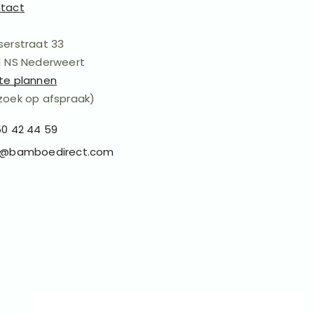
tact
serstraat 33
1 NS Nederweert
te plannen
zoek op afspraak)
50 42 44 59
o@bamboedirect.com